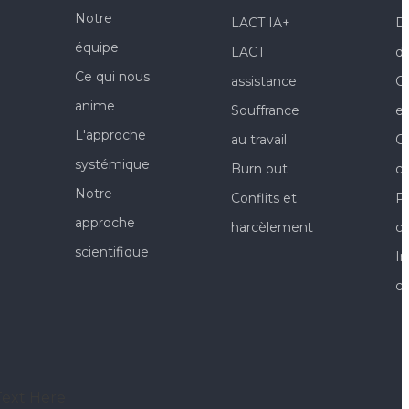
Notre
LACT IA+
Di
équipe
LACT
d'
Ce qui nous
assistance
C
anime
Souffrance
ef
L'approche
au travail
C
systémique
Burn out
c
Notre
Conflits et
Pr
approche
harcèlement
co
scientifique
In
co
Text Here