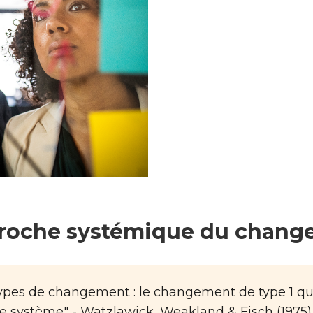
roche systémique du chan
x types de changement : le changement de type 1 q
le système" - Watzlawick, Weakland & Fisch (1975)