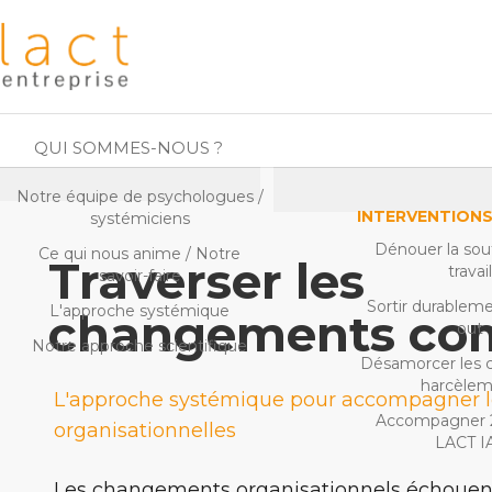
QUI SOMMES-NOUS ?
Notre équipe de psychologues /
INTERVENTION
systémiciens
Dénouer la sou
Ce qui nous anime / Notre
Traverser les
travai
savoir-faire
Sortir durablem
L'approche systémique
changements co
out
Notre approche scientifique
Désamorcer les co
harcèle
L'approche systémique pour accompagner l
Accompagner 
organisationnelles
LACT I
Les changements organisationnels échouen