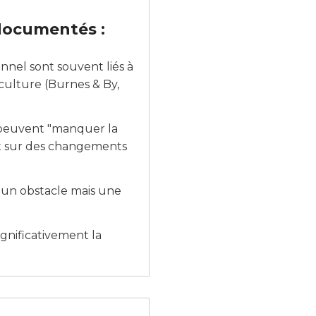
documentés :
nel sont souvent liés à
culture (Burnes & By,
s peuvent "manquer la
nt sur des changements
 un obstacle mais une
ignificativement la