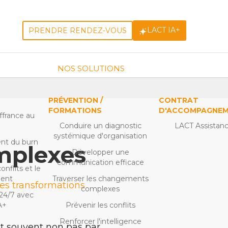
LACT IA+
PRENDRE RENDEZ-VOUS
NOS SOLUTIONS
S
PRÉVENTION /
CONTRAT
FORMATIONS
D'ACCOMPAGNE
ffrance au
l
Conduire un diagnostic
LACT Assistan
systémique d'organisation
ent du burn
mplexes
Développer une
communication efficace
nflits et le
ment
Traverser les changements
es transformations
complexes
24/7 avec
A+
Prévenir les conflits
Renforcer l'intelligence
t souvent non pas par