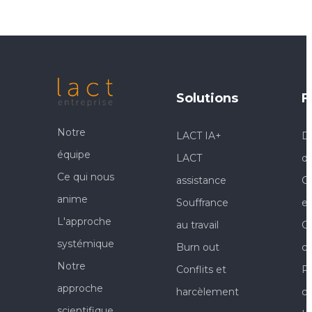
Solutions
F
Notre
LACT IA+
Di
équipe
LACT
d'
Ce qui nous
assistance
C
anime
Souffrance
ef
L'approche
au travail
C
systémique
Burn out
c
Notre
Conflits et
Pr
approche
harcèlement
co
scientifique