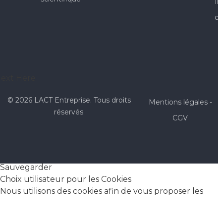
In
co
Text Here
© 2026 LACT Entreprise. Tous droits
Mentions légales
-
réservés.
CGV
Sauvegarder
Choix utilisateur pour les Cookies
Nous utilisons des cookies afin de vous proposer les
meilleurs services possibles. Si vous déclinez l'utilisation
de ces cookies, le site web pourrait ne pas fonctionner