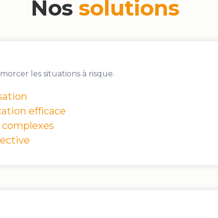
orcer les situations à risque.
sation
tion efficace
s complexes
lective
exes : conflits, burnout, harcèlement, blocages, addictio