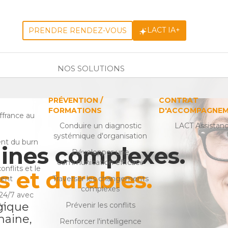
LACT IA+
PRENDRE RENDEZ-VOUS
NOS SOLUTIONS
S
PRÉVENTION /
CONTRAT
FORMATIONS
D'ACCOMPAGNE
ffrance au
l
Conduire un diagnostic
LACT Assistan
systémique d'organisation
ent du burn
ines complexes.
Développer une
communication efficace
nflits et le
s et durables.
ment
Traverser les changements
complexes
24/7 avec
gique
A+
Prévenir les conflits
maine,
Renforcer l'intelligence