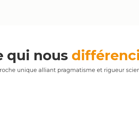
e qui nous
différenc
oche unique alliant pragmatisme et rigueur scien