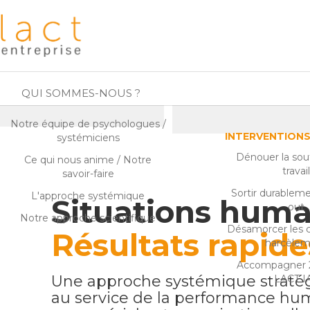
QUI SOMMES-NOUS ?
Notre équipe de psychologues /
INTERVENTION
systémiciens
Dénouer la sou
Ce qui nous anime / Notre
travai
savoir-faire
Sortir durablem
L'approche systémique
Situations huma
out
Notre approche scientifique
Désamorcer les co
Résultats rapide
harcèle
Accompagner 
Une approche systémique straté
LACT I
au service de la performance hu