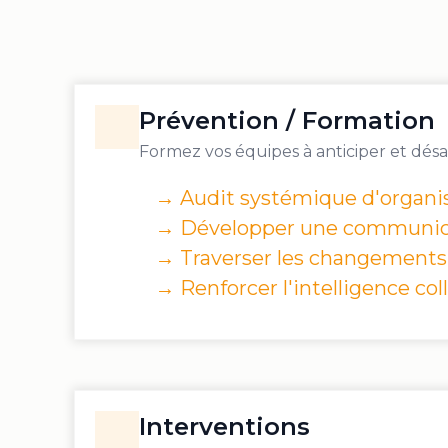
Prévention / Formation
Formez vos équipes à anticiper et désam
→ Audit systémique d'organi
→ Développer une communica
→ Traverser les changement
→ Renforcer l'intelligence col
Interventions
Résolution directe des situations compl
→ LACT IA+ 24/24 - 7/7