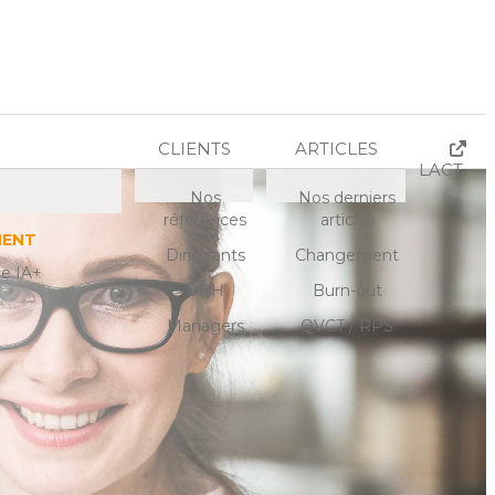
CLIENTS
ARTICLES
LACT
Nos
Nos derniers
références
articles
MENT
Dirigeants
Changement
ce IA+
DRH
Burn-out
Managers
QVCT / RPS